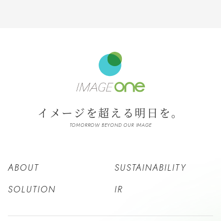
イメージを超える明日を。
TOMORROW BEYOND OUR IMAGE
ABOUT
SUSTAINABILITY
SOLUTION
IR