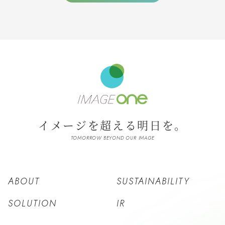
イメージを超える明日を。
TOMORROW BEYOND OUR IMAGE
ABOUT
SUSTAINABILITY
SOLUTION
IR