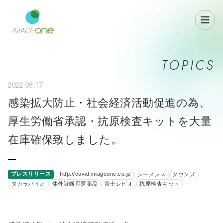
TOPICS
2022.08.17
感染拡大防止・社会経済活動促進の為、
厚生労働省承認・抗原検査キットを大量
在庫確保致しました。
プレスリリース
http://covid.imageone.co.jp
シーメンス
タウンズ
タカラバイオ
体外診断用医薬品
富士レビオ
抗原検査キット