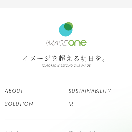
イメージを超える明日を。
TOMORROW BEYOND OUR IMAGE
ABOUT
SUSTAINABILITY
SOLUTION
IR