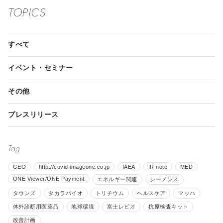
TOPICS
すべて
イベント・セミナー
その他
プレスリリース
Tag
GEO
http://covid.imageone.co.jp
IAEA
IR note
MED
ONE Viewer/ONE Payment
エネルギー関連
シーメンス
タウンズ
タカラバイオ
トリチウム
ヘルスケア
マッハ
体外診断用医薬品
地球環境
富士レビオ
抗原検査キット
改善計画